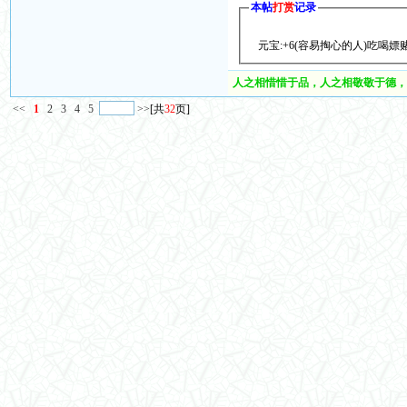
本帖
打赏
记录
元宝:+6(容易掏心的人)吃喝嫖
人之相惜惜于品，人之相敬敬于德，
<<
1
2
3
4
5
>>
[共
32
页]