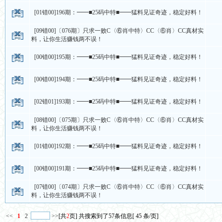
[01错00]196期：━━■25码中特■━━猛料见证奇迹，稳定好料！
[09错00]〔076期〕只求一败C〈⑥肖中特〉CC〈⑥肖〉CC真材实
料，让你生活赚钱两不误！
[00错00]195期：━━■25码中特■━━猛料见证奇迹，稳定好料！
[00错00]194期：━━■25码中特■━━猛料见证奇迹，稳定好料！
[02错01]193期：━━■25码中特■━━猛料见证奇迹，稳定好料！
[08错00]〔075期〕只求一败C〈⑥肖中特〉CC〈⑥肖〉CC真材实
料，让你生活赚钱两不误！
[01错00]192期：━━■25码中特■━━猛料见证奇迹，稳定好料！
[00错00]191期：━━■25码中特■━━猛料见证奇迹，稳定好料！
[07错00]〔074期〕只求一败C〈⑥肖中特〉CC〈⑥肖〉CC真材实
料，让你生活赚钱两不误！
<<
1
2
>>
[共
2
页] 共搜索到了57条信息[ 45 条/页]