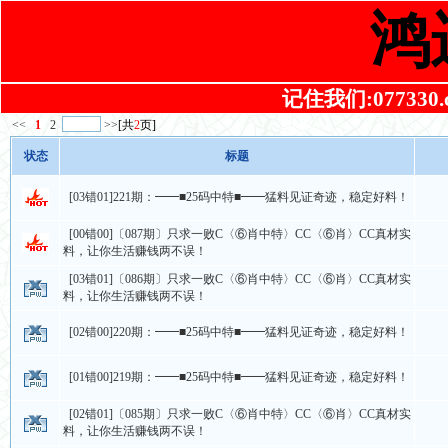
鸿
记住我们:077330.co
<<
1
2
>>
[共
2
页]
状态
标题
[03错01]221期：━━■25码中特■━━猛料见证奇迹，稳定好料！
[00错00]〔087期〕只求一败C〈⑥肖中特〉CC〈⑥肖〉CC真材实
料，让你生活赚钱两不误！
[03错01]〔086期〕只求一败C〈⑥肖中特〉CC〈⑥肖〉CC真材实
料，让你生活赚钱两不误！
[02错00]220期：━━■25码中特■━━猛料见证奇迹，稳定好料！
[01错00]219期：━━■25码中特■━━猛料见证奇迹，稳定好料！
[02错01]〔085期〕只求一败C〈⑥肖中特〉CC〈⑥肖〉CC真材实
料，让你生活赚钱两不误！