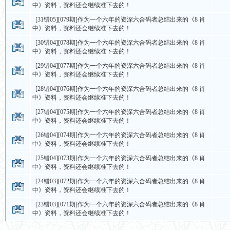
中》资料，资料还会继续准下去的！
[31错05][079期]作为一个六年的资深六合码者总结出来的《8 肖
中》资料，资料还会继续准下去的！
[30错04][078期]作为一个六年的资深六合码者总结出来的《8 肖
中》资料，资料还会继续准下去的！
[29错04][077期]作为一个六年的资深六合码者总结出来的《8 肖
中》资料，资料还会继续准下去的！
[28错04][076期]作为一个六年的资深六合码者总结出来的《8 肖
中》资料，资料还会继续准下去的！
[27错04][075期]作为一个六年的资深六合码者总结出来的《8 肖
中》资料，资料还会继续准下去的！
[26错04][074期]作为一个六年的资深六合码者总结出来的《8 肖
中》资料，资料还会继续准下去的！
[25错04][073期]作为一个六年的资深六合码者总结出来的《8 肖
中》资料，资料还会继续准下去的！
[24错03][072期]作为一个六年的资深六合码者总结出来的《8 肖
中》资料，资料还会继续准下去的！
[23错03][071期]作为一个六年的资深六合码者总结出来的《8 肖
中》资料，资料还会继续准下去的！