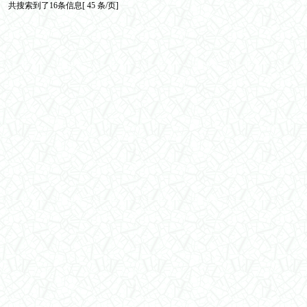
共搜索到了16条信息[ 45 条/页]