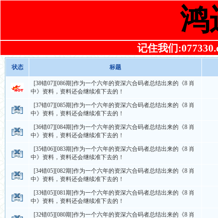
鸿
记住我们:077330.co
状态
标题
[38错07][086期]作为一个六年的资深六合码者总结出来的《8 肖
中》资料，资料还会继续准下去的！
[37错07][085期]作为一个六年的资深六合码者总结出来的《8 肖
中》资料，资料还会继续准下去的！
[36错07][084期]作为一个六年的资深六合码者总结出来的《8 肖
中》资料，资料还会继续准下去的！
[35错06][083期]作为一个六年的资深六合码者总结出来的《8 肖
中》资料，资料还会继续准下去的！
[34错05][082期]作为一个六年的资深六合码者总结出来的《8 肖
中》资料，资料还会继续准下去的！
[33错05][081期]作为一个六年的资深六合码者总结出来的《8 肖
中》资料，资料还会继续准下去的！
[32错05][080期]作为一个六年的资深六合码者总结出来的《8 肖