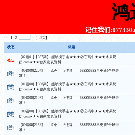
鸿
记住我们:077330.co
<<
1
2
>>
[共
2
页]
状态
标题
[02错01]【087期】 能够携手走★★★②②码中★★★水果奶
奶.com★★★独家发表资料
[00错00]220期------原创-----3连肖------$$$$$$$$$早更新!全球最
准！
[01错00]【086期】 能够携手走★★★②②码中★★★水果奶
奶.com★★★独家发表资料
[00错00]219期------原创-----3连肖------$$$$$$$$$早更新!全球最
准！
[00错00]【085期】 能够携手走★★★②②码中★★★水果奶
奶.com★★★独家发表资料
[00错00]218期------原创-----3连肖------$$$$$$$$$早更新!全球最
准！