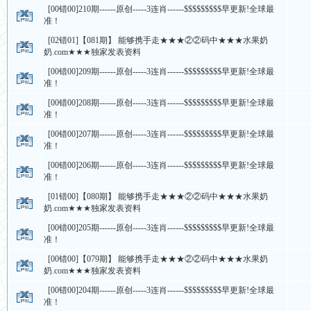
[00错00]210期------原创-----3连肖------$$$$$$$$$早更新!全球最
准！
[02错01]【081期】 能够携手走★★★②②码中★★★水果奶
奶.com★★★独家发表资料
[00错00]209期------原创-----3连肖------$$$$$$$$$早更新!全球最
准！
[00错00]208期------原创-----3连肖------$$$$$$$$$早更新!全球最
准！
[00错00]207期------原创-----3连肖------$$$$$$$$$早更新!全球最
准！
[00错00]206期------原创-----3连肖------$$$$$$$$$早更新!全球最
准！
[01错00]【080期】 能够携手走★★★②②码中★★★水果奶
奶.com★★★独家发表资料
[00错00]205期------原创-----3连肖------$$$$$$$$$早更新!全球最
准！
[00错00]【079期】 能够携手走★★★②②码中★★★水果奶
奶.com★★★独家发表资料
[00错00]204期------原创-----3连肖------$$$$$$$$$早更新!全球最
准！