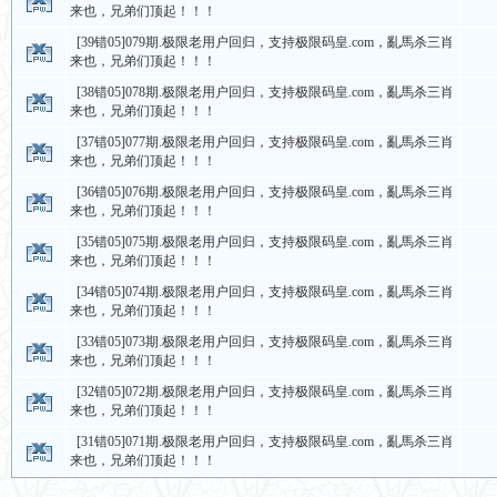
来也，兄弟们顶起！！！
[39错05]079期.极限老用户回归，支持极限码皇.com，亂馬杀三肖
来也，兄弟们顶起！！！
[38错05]078期.极限老用户回归，支持极限码皇.com，亂馬杀三肖
来也，兄弟们顶起！！！
[37错05]077期.极限老用户回归，支持极限码皇.com，亂馬杀三肖
来也，兄弟们顶起！！！
[36错05]076期.极限老用户回归，支持极限码皇.com，亂馬杀三肖
来也，兄弟们顶起！！！
[35错05]075期.极限老用户回归，支持极限码皇.com，亂馬杀三肖
来也，兄弟们顶起！！！
[34错05]074期.极限老用户回归，支持极限码皇.com，亂馬杀三肖
来也，兄弟们顶起！！！
[33错05]073期.极限老用户回归，支持极限码皇.com，亂馬杀三肖
来也，兄弟们顶起！！！
[32错05]072期.极限老用户回归，支持极限码皇.com，亂馬杀三肖
来也，兄弟们顶起！！！
[31错05]071期.极限老用户回归，支持极限码皇.com，亂馬杀三肖
来也，兄弟们顶起！！！