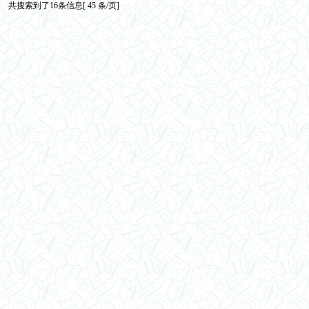
共搜索到了16条信息[ 45 条/页]