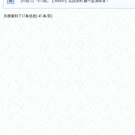
[61错11]『071期』【36码中】实战资料.赚个盆满钵满！
共搜索到了17条信息[ 45 条/页]