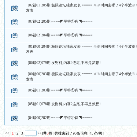
[02错01]205期.极限论坛独家发表 ===== ※※时间去哪了4个半波
发表
[07错02]205期:≈≈≈≈◤平特①肖◥≈≈≈≈≈
[06错02]204期:≈≈≈≈◤平特①肖◥≈≈≈≈≈
[01错00]204期.极限论坛独家发表 ===== ※※时间去哪了4个半波
发表
[06错02]079期:发财料,内幕2连尾,不再是梦想！
[00错00]203期.极限论坛独家发表 ===== ※※时间去哪了4个半波
发表
[05错01]203期:≈≈≈≈◤平特①肖◥≈≈≈≈≈
[05错01]078期:发财料,内幕2连尾,不再是梦想！
[04错00]202期:≈≈≈≈◤平特①肖◥≈≈≈≈≈
<<
1
2
3
>>
[共
3
页] 共搜索到了93条信息[ 45 条/页]