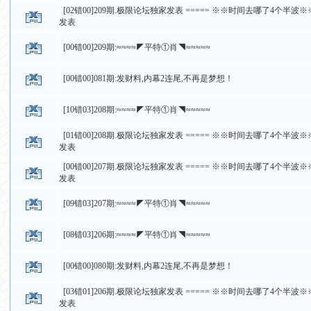
[02错00]209期.极限论坛独家发表 ===== ※※时间去哪了4个半波
发表
[00错00]209期:≈≈≈≈◤平特①肖◥≈≈≈≈≈
[00错00]081期:发财料,内幕2连尾,不再是梦想！
[10错03]208期:≈≈≈≈◤平特①肖◥≈≈≈≈≈
[01错00]208期.极限论坛独家发表 ===== ※※时间去哪了4个半波
发表
[00错00]207期.极限论坛独家发表 ===== ※※时间去哪了4个半波
发表
[09错03]207期:≈≈≈≈◤平特①肖◥≈≈≈≈≈
[08错03]206期:≈≈≈≈◤平特①肖◥≈≈≈≈≈
[00错00]080期:发财料,内幕2连尾,不再是梦想！
[03错01]206期.极限论坛独家发表 ===== ※※时间去哪了4个半波
发表