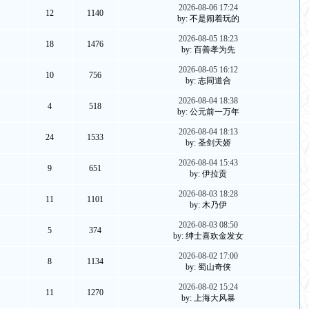
2026-08-06 17:24
12
1140
by: 不是闹着玩的
2026-08-05 18:23
18
1476
by: 百善孝为先
2026-08-05 16:12
10
756
by: 志同道合
2026-08-04 18:38
4
518
by: 公元前一万年
2026-08-04 18:13
24
1533
by: 圣剑天娇
2026-08-04 15:43
9
651
by: 伊拉贡
2026-08-03 18:28
11
1101
by: 木乃伊
2026-08-03 08:50
5
374
by: 绅士喜欢金发女
2026-08-02 17:00
8
1134
by: 蜀山奇侠
2026-08-02 15:24
11
1270
by: 上海大风暴