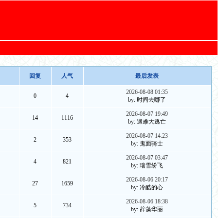
回复
人气
最后发表
2026-08-08 01:35
0
4
by: 时间去哪了
2026-08-07 19:49
14
1116
by: 遇难大逃亡
2026-08-07 14:23
2
353
by: 鬼面骑士
2026-08-07 03:47
4
821
by: 瑞雪纷飞
2026-08-06 20:17
27
1659
by: 冷酷的心
2026-08-06 18:38
5
734
by: 辞藻华丽