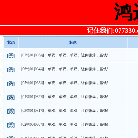
鸿
记住我们:077330.co
状态
标题
[07错01]085期：单双、单双、单双、让你赚爆，赢钱!
[06错01]084期：单双、单双、单双、让你赚爆，赢钱!
[05错01]083期：单双、单双、单双、让你赚爆，赢钱!
[04错01]082期：单双、单双、单双、让你赚爆，赢钱!
[03错01]081期：单双、单双、单双、让你赚爆，赢钱!
[02错00]080期：单双、单双、单双、让你赚爆，赢钱!