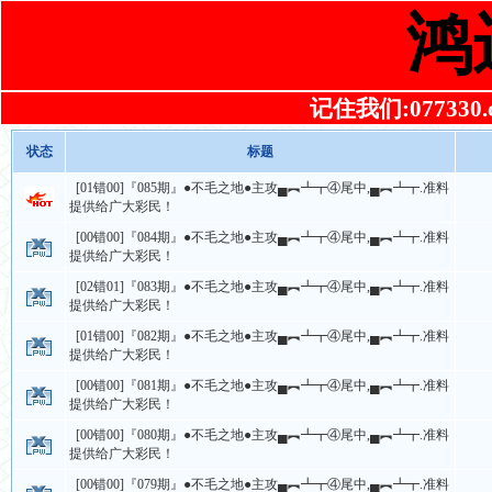
鸿
记住我们:077330.co
状态
标题
[01错00]『085期』●不毛之地●主攻▄︻┻┳④尾中,▄︻┻┳.准料
提供给广大彩民！
[00错00]『084期』●不毛之地●主攻▄︻┻┳④尾中,▄︻┻┳.准料
提供给广大彩民！
[02错01]『083期』●不毛之地●主攻▄︻┻┳④尾中,▄︻┻┳.准料
提供给广大彩民！
[01错00]『082期』●不毛之地●主攻▄︻┻┳④尾中,▄︻┻┳.准料
提供给广大彩民！
[00错00]『081期』●不毛之地●主攻▄︻┻┳④尾中,▄︻┻┳.准料
提供给广大彩民！
[00错00]『080期』●不毛之地●主攻▄︻┻┳④尾中,▄︻┻┳.准料
提供给广大彩民！
[00错00]『079期』●不毛之地●主攻▄︻┻┳④尾中,▄︻┻┳.准料