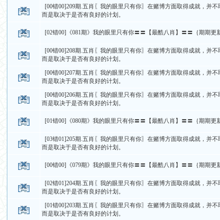
[00错00]209期.五肖〖我的眼里只有你〗在赌博方面取得成就，并
而是取决于是否有良好的计划。
[02错00]《081期》我的眼里只有你〓〓【最酷八肖】〓〓｛期期更
[00错00]208期.五肖〖我的眼里只有你〗在赌博方面取得成就，并
而是取决于是否有良好的计划。
[00错00]207期.五肖〖我的眼里只有你〗在赌博方面取得成就，并
而是取决于是否有良好的计划。
[00错00]206期.五肖〖我的眼里只有你〗在赌博方面取得成就，并
而是取决于是否有良好的计划。
[01错00]《080期》我的眼里只有你〓〓【最酷八肖】〓〓｛期期更
[03错01]205期.五肖〖我的眼里只有你〗在赌博方面取得成就，并
而是取决于是否有良好的计划。
[00错00]《079期》我的眼里只有你〓〓【最酷八肖】〓〓｛期期更
[02错01]204期.五肖〖我的眼里只有你〗在赌博方面取得成就，并
而是取决于是否有良好的计划。
[01错00]203期.五肖〖我的眼里只有你〗在赌博方面取得成就，并
而是取决于是否有良好的计划。