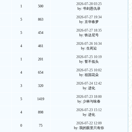
2026-07-28 03:25
1
500
by: 书剑恩仇录
2026-07-27 19:34
5
863
by: 京华春梦
2026-07-27 18:35
5
454
by: 铁达尼号
2026-07-26 16:34
4
461
by: 生死讼
2026-07-25 10:19
1
201
by: 誓不低头
2026-07-25 10:02
4
654
by: 祖国花朵
2026-07-24 12:42
3
320
by: 进化
2026-07-23 18:00
5
1419
by: 少林与咏春
2026-07-23 15:12
4
898
by: 进化
2026-07-22 12:09
0
75
by: 我的眼里只有你