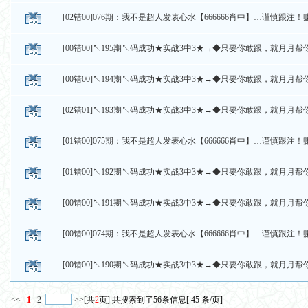
[02错00]076期：我不是超人发表心水【666666肖中】…谨慎跟注
[00错00]↖195期↖码成功★实战3中3★→◆只要你敢跟，就月月帮
[00错00]↖194期↖码成功★实战3中3★→◆只要你敢跟，就月月帮
[02错01]↖193期↖码成功★实战3中3★→◆只要你敢跟，就月月帮
[01错00]075期：我不是超人发表心水【666666肖中】…谨慎跟注
[01错00]↖192期↖码成功★实战3中3★→◆只要你敢跟，就月月帮
[00错00]↖191期↖码成功★实战3中3★→◆只要你敢跟，就月月帮
[00错00]074期：我不是超人发表心水【666666肖中】…谨慎跟注
[00错00]↖190期↖码成功★实战3中3★→◆只要你敢跟，就月月帮
<<
1
2
>>
[共
2
页] 共搜索到了56条信息[ 45 条/页]