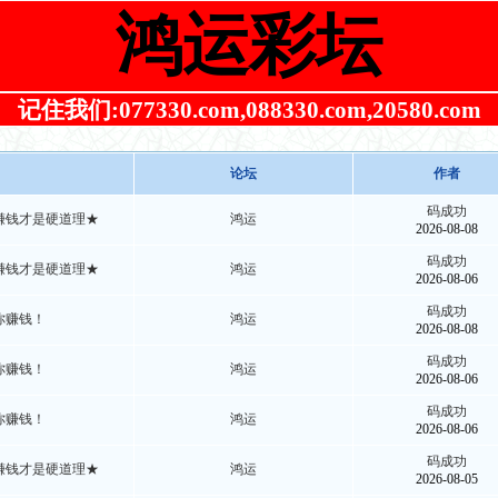
鸿运彩坛
记住我们:077330.com,088330.com,20580.com
论坛
作者
码成功
！赚钱才是硬道理★
鸿运
2026-08-08
码成功
！赚钱才是硬道理★
鸿运
2026-08-06
码成功
你赚钱！
鸿运
2026-08-08
码成功
你赚钱！
鸿运
2026-08-06
码成功
你赚钱！
鸿运
2026-08-06
码成功
！赚钱才是硬道理★
鸿运
2026-08-05