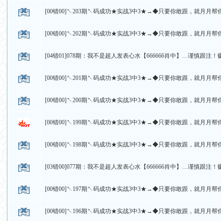
[00错00]↖203期↖码成功★实战3中3★→◆只要你敢跟，就月月帮
[00错00]↖202期↖码成功★实战3中3★→◆只要你敢跟，就月月帮
[04错01]078期：我不是超人发表心水【666666肖中】…谨慎跟注
[00错00]↖201期↖码成功★实战3中3★→◆只要你敢跟，就月月帮
[00错00]↖200期↖码成功★实战3中3★→◆只要你敢跟，就月月帮
[00错00]↖199期↖码成功★实战3中3★→◆只要你敢跟，就月月帮
[00错00]↖198期↖码成功★实战3中3★→◆只要你敢跟，就月月帮
[03错00]077期：我不是超人发表心水【666666肖中】…谨慎跟注
[00错00]↖197期↖码成功★实战3中3★→◆只要你敢跟，就月月帮
[00错00]↖196期↖码成功★实战3中3★→◆只要你敢跟，就月月帮