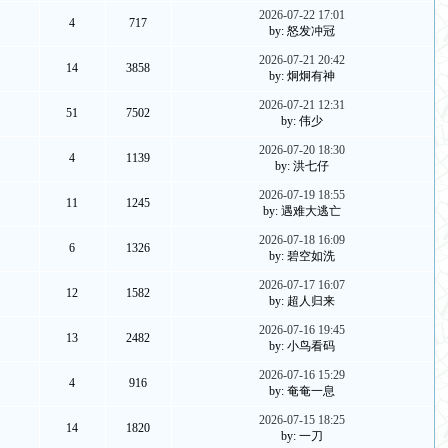
2026-07-22 17:01
4
717
by: 怒发冲冠
2026-07-21 20:42
14
3858
by: 炯炯有神
2026-07-21 12:31
51
7502
by: 伟少
2026-07-20 18:30
4
1139
by: 洪七仔
2026-07-19 18:55
11
1245
by: 遇难大逃亡
2026-07-18 16:09
6
1326
by: 碧空如洗
2026-07-17 16:07
12
1582
by: 超人归来
2026-07-16 19:45
13
2482
by: 小鸟看码
2026-07-16 15:29
4
916
by: 奄奄一息
2026-07-15 18:25
14
1820
by: 一刀