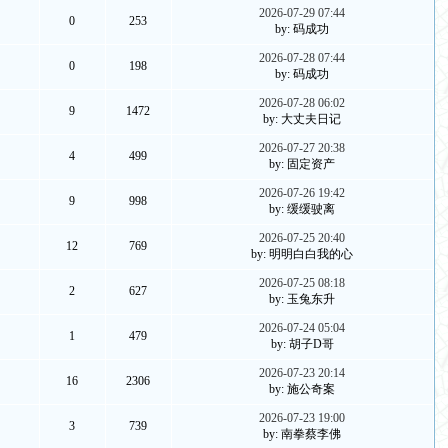
2026-07-29 07:44
0
253
by: 码成功
2026-07-28 07:44
0
198
by: 码成功
2026-07-28 06:02
9
1472
by: 大丈夫日记
2026-07-27 20:38
4
499
by: 固定资产
2026-07-26 19:42
9
998
by: 缓缓驶离
2026-07-25 20:40
12
769
by: 明明白白我的心
2026-07-25 08:18
2
627
by: 玉兔东升
2026-07-24 05:04
1
479
by: 胡子D哥
2026-07-23 20:14
16
2306
by: 施公奇案
2026-07-23 19:00
3
739
by: 南拳蔡李佛