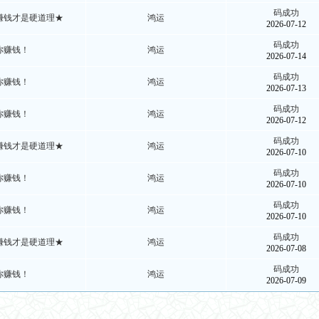
码成功
！赚钱才是硬道理★
鸿运
2026-07-12
码成功
你赚钱！
鸿运
2026-07-14
码成功
你赚钱！
鸿运
2026-07-13
码成功
你赚钱！
鸿运
2026-07-12
码成功
！赚钱才是硬道理★
鸿运
2026-07-10
码成功
你赚钱！
鸿运
2026-07-10
码成功
你赚钱！
鸿运
2026-07-10
码成功
！赚钱才是硬道理★
鸿运
2026-07-08
码成功
你赚钱！
鸿运
2026-07-09