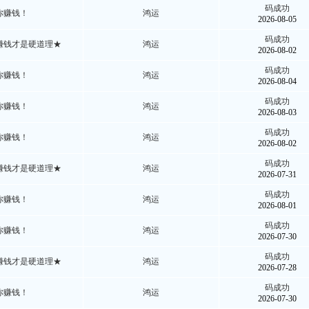
码成功
你赚钱！
鸿运
2026-08-05
码成功
！赚钱才是硬道理★
鸿运
2026-08-02
码成功
你赚钱！
鸿运
2026-08-04
码成功
你赚钱！
鸿运
2026-08-03
码成功
你赚钱！
鸿运
2026-08-02
码成功
！赚钱才是硬道理★
鸿运
2026-07-31
码成功
你赚钱！
鸿运
2026-08-01
码成功
你赚钱！
鸿运
2026-07-30
码成功
！赚钱才是硬道理★
鸿运
2026-07-28
码成功
你赚钱！
鸿运
2026-07-30