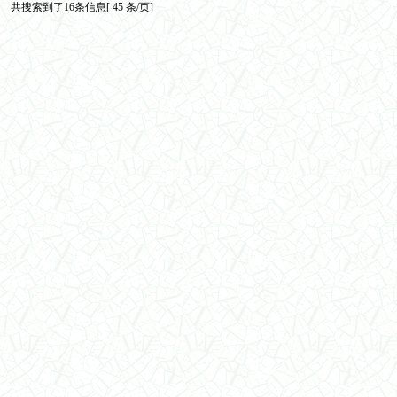
共搜索到了16条信息[ 45 条/页]