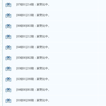
[07错01]214期：家野比中。
[06错01]213期：家野比中。
[06错00]083期：家野比中。
[05错01]212期：家野比中。
[04错01]211期：家野比中。
[05错00]082期：家野比中。
[03错01]210期：家野比中。
[02错01]209期：家野比中。
[04错00]081期：家野比中。
[01错00]208期：家野比中。