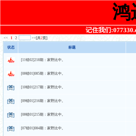
鸿
记住我们:077330.co
<<
1
2
>>
[共
2
页]
状态
标题
[11错02]218期：家野比中。
[08错01]085期：家野比中。
[10错01]217期：家野比中。
[09错01]216期：家野比中。
[08错01]215期：家野比中。
[07错01]084期：家野比中。