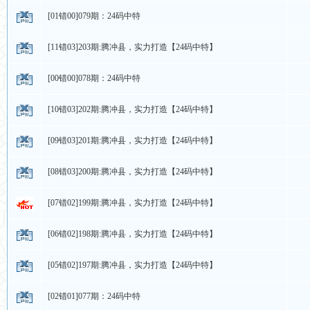
[01错00]079期：24码中特
[11错03]203期:腾冲县，实力打造【24码中特】
[00错00]078期：24码中特
[10错03]202期:腾冲县，实力打造【24码中特】
[09错03]201期:腾冲县，实力打造【24码中特】
[08错03]200期:腾冲县，实力打造【24码中特】
[07错02]199期:腾冲县，实力打造【24码中特】
[06错02]198期:腾冲县，实力打造【24码中特】
[05错02]197期:腾冲县，实力打造【24码中特】
[02错01]077期：24码中特