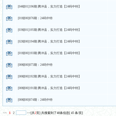
[04错01]196期:腾冲县，实力打造【24码中特】
[01错00]076期：24码中特
[03错01]195期:腾冲县，实力打造【24码中特】
[02错00]194期:腾冲县，实力打造【24码中特】
[01错00]193期:腾冲县，实力打造【24码中特】
[00错00]075期：24码中特
[00错00]192期:腾冲县，实力打造【24码中特】
[00错00]191期:腾冲县，实力打造【24码中特】
[00错00]074期：24码中特
<<
1
2
>>
[共
2
页] 共搜索到了48条信息[ 45 条/页]