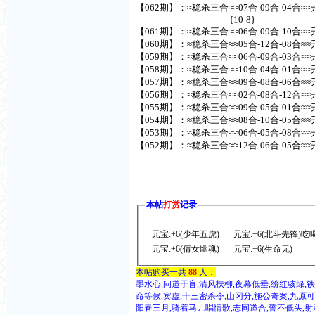
【062期】：≈稳杀三合≈≈07合-09合-04合≈≈开[b
==================={10-8}============
【061期】：≈稳杀三合≈≈06合-09合-10合≈≈开[b
【060期】：≈稳杀三合≈≈05合-12合-08合≈≈开[b
【059期】：≈稳杀三合≈≈06合-09合-03合≈≈开[b
【058期】：≈稳杀三合≈≈10合-04合-01合≈≈开[b
【057期】：≈稳杀三合≈≈09合-08合-06合≈≈开[b
【056期】：≈稳杀三合≈≈02合-08合-12合≈≈开[b
【055期】：≈稳杀三合≈≈09合-05合-01合≈≈开[b
【054期】：≈稳杀三合≈≈08合-10合-05合≈≈开[b
【053期】：≈稳杀三合≈≈06合-05合-08合≈≈开[b
【052期】：≈稳杀三合≈≈12合-06合-05合≈≈开[b
本帖
打赏
记录
元宝:+6(少年五虎)
元宝:+6(北斗先锋)
元宝:+6(倩女幽魂)
元宝:+6(生命无)
本帖购买一共
88
人：
墨水心,问道于盲,清风扶柳,夜幕低垂,纷红骇绿,
命等候,宾虚,十三密杀令,山冈分,施公奇案,九原可
阳春三月,骑着马儿唱情歌,志同道合,誓不低头,射