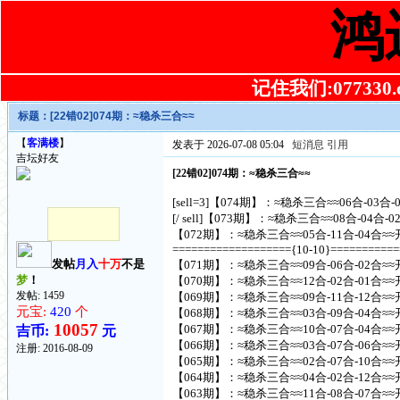
鸿
记住我们:077330.co
标题：
[22错02]074期：≈稳杀三合≈≈
【
客满楼
】
发表于 2026-07-08 05:04
短消息
引用
吉坛好友
[22错02]074期：≈稳杀三合≈≈
[sell=3]【074期】：≈稳杀三合≈≈06合-03合-05合≈
[/ sell]【073期】：≈稳杀三合≈≈08合-04合-02
【072期】：≈稳杀三合≈≈05合-11合-04合≈≈开[b
==================={10-10}===========
发帖
月入
十万
不是
【071期】：≈稳杀三合≈≈09合-06合-02合≈≈开[b
梦
！
【070期】：≈稳杀三合≈≈12合-02合-01合≈≈开[b
发帖: 1459
【069期】：≈稳杀三合≈≈09合-11合-12合≈≈开[b
元宝:
420
个
【068期】：≈稳杀三合≈≈03合-09合-04合≈≈开[b
10057
【067期】：≈稳杀三合≈≈10合-07合-04合≈≈开[b
吉币:
元
【066期】：≈稳杀三合≈≈03合-07合-06合≈≈开[b
注册:
2016-08-09
【065期】：≈稳杀三合≈≈02合-07合-10合≈≈开[b
【064期】：≈稳杀三合≈≈04合-02合-12合≈≈开[b
【063期】：≈稳杀三合≈≈11合-08合-07合≈≈开[b