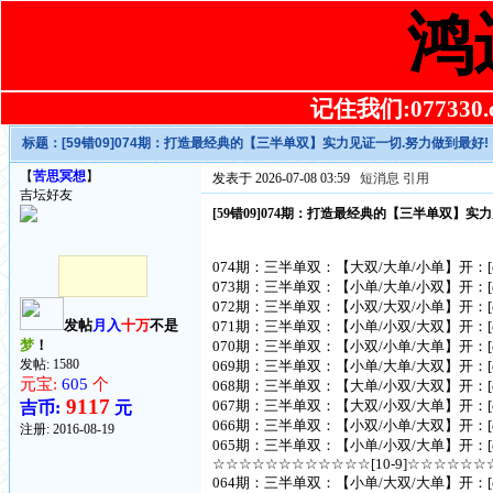
鸿
记住我们:077330.co
标题：
[59错09]074期：打造最经典的【三半单双】实力见证一切.努力做到最好!
【
苦思冥想
】
发表于 2026-07-08 03:59
短消息
引用
吉坛好友
[59错09]074期：打造最经典的【三半单双】实
074期：三半单双：【大双/大单/小单】开：[color=
073期：三半单双：【小单/大单/小双】开：[colo
072期：三半单双：【小双/大双/小单】开：[colo
发帖
月入
十万
不是
071期：三半单双：【小单/小双/大双】开：[colo
梦
！
070期：三半单双：【小双/小单/大单】开：[colo
发帖: 1580
069期：三半单双：【小单/大单/大双】开：[colo
元宝:
605
个
068期：三半单双：【大单/小双/大双】开：[colo
9117
067期：三半单双：【大双/小双/大单】开：[colo
吉币:
元
066期：三半单双：【小双/小单/大双】开：[colo
注册:
2016-08-19
065期：三半单双：【小单/小双/大单】开：[colo
☆☆☆☆☆☆☆☆☆☆☆☆[10-9]☆☆☆☆☆
064期：三半单双：【小单/大双/大单】开：[colo