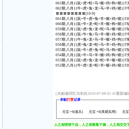
063期.八肖{{鼠+虎+蛇+马+猴+鸡+狗+猪}}T
062期.八肖{{牛+虎+兔+龙+马+羊+鸡+猪}}T
〓〓〓〓〓〓〓〓[10-9]
061期.八肖{{鼠+牛+虎+兔+羊+猴+鸡+猪}}T
060期.八肖{{鼠+牛+龙+蛇+羊+猴+狗+猪}}T
059期.八肖{{鼠+虎+兔+龙+蛇+马+猴+猪}}T
058期.八肖{{鼠+牛+兔+马+羊+猴+鸡+猪}}T
057期.八肖{{牛+兔+龙+马+羊+猴+鸡+狗}}T
056期.八肖{{虎+兔+龙+蛇+马+羊+鸡+狗}}T
055期.八肖{{鼠+牛+虎+兔+蛇+马+狗+猪}}T
054期.八肖{{鼠+牛+马+羊+猴+鸡+狗+猪}}T
053期.八肖{{鼠+虎+兔+龙+蛇+羊+猴+猪}}T
052期.八肖{{牛+虎+龙+蛇+羊+猴+鸡+猪}}T
[ 此帖被回忆当初在2026-07-08 02:45重新编辑
本帖
打赏
记录
元宝:+6(逃兵)
元宝:+6(美观实用)
元宝
人之相惜惜于品，人之相敬敬于德，人之相交交于