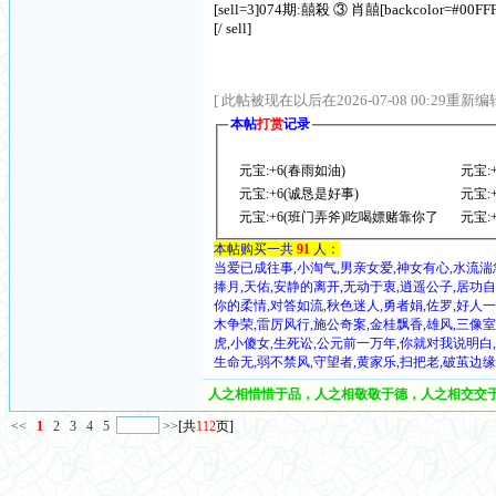
[sell=3]074期:囍殺 ③ 肖囍[backcolor=#00
[/ sell]
[ 此帖被现在以后在2026-07-08 00:29重新编辑
本帖
打赏
记录
元宝:+6(春雨如油)
元宝:
元宝:+6(诚恳是好事)
元宝:
元宝:+6(班门弄斧)吃喝嫖赌靠你了
元宝:
本帖购买一共
91
人：
当爱已成往事,小淘气,男亲女爱,神女有心,水流湍
捧月,天佑,安静的离开,无动于衷,逍遥公子,居功自
你的柔情,对答如流,秋色迷人,勇者娟,佐罗,好人一
木争荣,雷厉风行,施公奇案,金桂飘香,雄风,三像室
虎,小傻女,生死讼,公元前一万年,你就对我说明白,
生命无,弱不禁风,守望者,黄家乐,扫把老,破茧边
人之相惜惜于品，人之相敬敬于德，人之相交交于
<<
1
2
3
4
5
>>
[共
112
页]