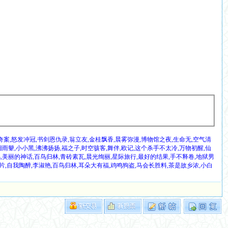
案,怒发冲冠,书剑恩仇录,翁立友,金桂飘香,晨雾弥漫,博物馆之夜,生命无,空气清
湘雨颦,小小黑,沸沸扬扬,福之子,时空骇客,舞伴,欧记,这个杀手不太冷,万物初醒,仙
鸣,美丽的神话,百鸟归林,青砖素瓦,晨光绚丽,星际旅行,最好的结果,手不释卷,地狱男
片,自我陶醉,李淑艳,百鸟归林,耳朵大有福,鸡鸣狗盗,马会长胜料,茶是故乡浓,小白