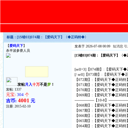
标题：
[15错03]074期：【爱码天下】〈◆正码特◆〉
【
爱码天下
】
发表于 2026-07-08 00:09
短消息
引
杀半波参赛人员
[15错03]074期：【爱码天下】〈
[sell=3]【074期】:【爱码天下◆正码特
[/ sell]【073期】:【爱码天下◆正码特
【072期】:【爱码天下◆正码特】17-35-4
发帖
月入
十万
不是
梦
！
【071期】:【爱码天下◆正码特】24-16
发帖: 1337
【070期】:【爱码天下◆正码特】18-22-
元宝:
304
个
【069期】:【爱码天下◆正码特】41-26-
4001
-----------------【10-8】----------------
吉币:
元
【068期】:【爱码天下◆正码特】42-41
注册:
2015-02-10
【067期】:【爱码天下◆正码特】30-02
【066期】:【爱码天下◆正码特】28-08-2
【065期】:【爱码天下◆正码特】06-48
【064期】:【爱码天下◆正码特】25-17