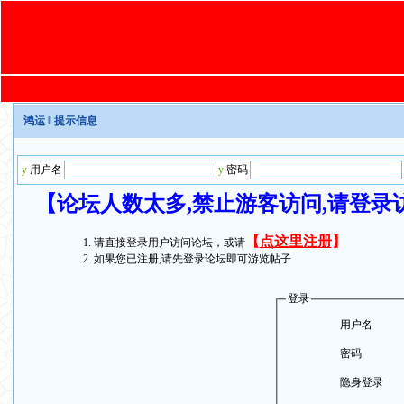
鸿运
‖ 提示信息
【论坛人数太多,禁止游客访问,请登
【
点这里注册
】
请直接登录用户访问论坛，或请
如果您已注册,请先登录论坛即可游览帖子
登录
用户名
密码
隐身登录