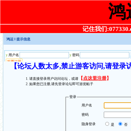
鸿
记住我们:077330.co
鸿运
‖ 提示信息
【论坛人数太多,禁止游客访问,请登录
【
点这里注册
】
请直接登录用户访问论坛，或请
如果您已注册,请先登录论坛即可游览帖子
登录
用户名
密码
隐身登录
是
否