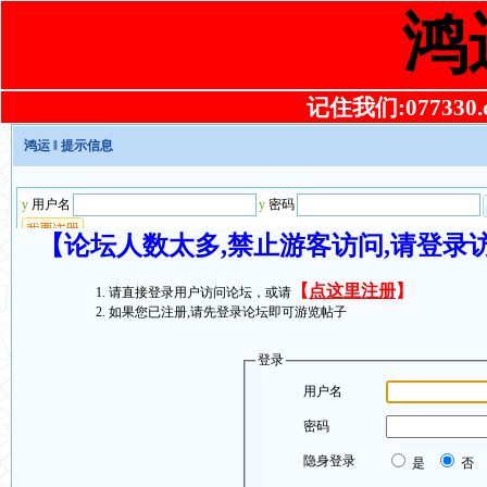
鸿
记住我们:077330.co
鸿运
‖ 提示信息
【论坛人数太多,禁止游客访问,请登录
【
点这里注册
】
请直接登录用户访问论坛，或请
如果您已注册,请先登录论坛即可游览帖子
登录
用户名
密码
隐身登录
是
否