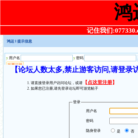
鸿
记住我们:077330.co
鸿运
‖ 提示信息
【论坛人数太多,禁止游客访问,请登录
【
点这里注册
】
请直接登录用户访问论坛，或请
如果您已注册,请先登录论坛即可游览帖子
登录
用户名
密码
隐身登录
是
否