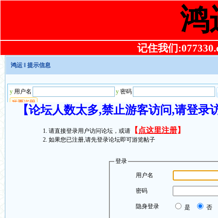
鸿
记住我们:077330.co
鸿运
‖ 提示信息
【论坛人数太多,禁止游客访问,请登录
【
点这里注册
】
请直接登录用户访问论坛，或请
如果您已注册,请先登录论坛即可游览帖子
登录
用户名
密码
隐身登录
是
否