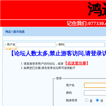
鸿
记住我们:077330.co
鸿运
‖ 提示信息
【论坛人数太多,禁止游客访问,请登录
【
点这里注册
】
请直接登录用户访问论坛，或请
如果您已注册,请先登录论坛即可游览帖子
登录
用户名
密码
隐身登录
是
否