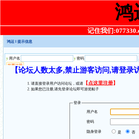
鸿
记住我们:077330.co
鸿运
‖ 提示信息
【论坛人数太多,禁止游客访问,请登录
【
点这里注册
】
请直接登录用户访问论坛，或请
如果您已注册,请先登录论坛即可游览帖子
登录
用户名
密码
隐身登录
是
否