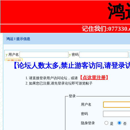
鸿
记住我们:077330.co
鸿运
‖ 提示信息
【论坛人数太多,禁止游客访问,请登录
【
点这里注册
】
请直接登录用户访问论坛，或请
如果您已注册,请先登录论坛即可游览帖子
登录
用户名
密码
隐身登录
是
否