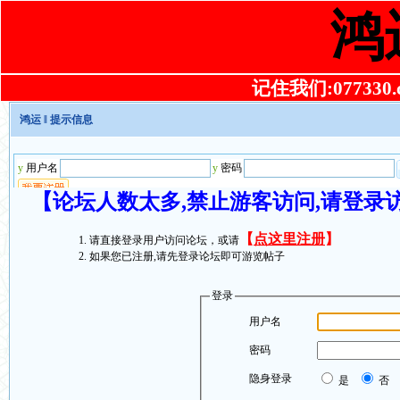
鸿
记住我们:077330.co
鸿运
‖ 提示信息
【论坛人数太多,禁止游客访问,请登录
【
点这里注册
】
请直接登录用户访问论坛，或请
如果您已注册,请先登录论坛即可游览帖子
登录
用户名
密码
隐身登录
是
否