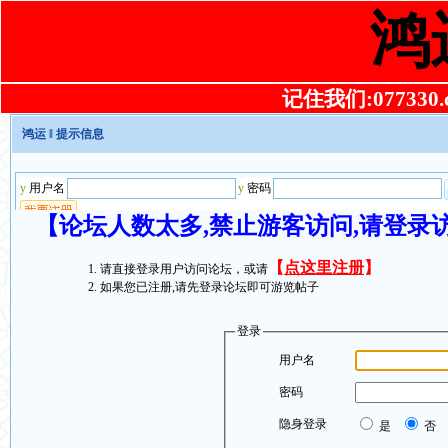
鸿
记住我们:077330.co
鸿运
‖ 提示信息
【论坛人数太多,禁止游客访问,请登录
【
点这里注册
】
请直接登录用户访问论坛，或请
如果您已注册,请先登录论坛即可游览帖子
登录
用户名
密码
隐身登录
是
否