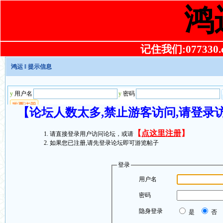
鸿
记住我们:077330.co
鸿运
‖ 提示信息
【论坛人数太多,禁止游客访问,请登录
【
点这里注册
】
请直接登录用户访问论坛，或请
如果您已注册,请先登录论坛即可游览帖子
登录
用户名
密码
隐身登录
是
否