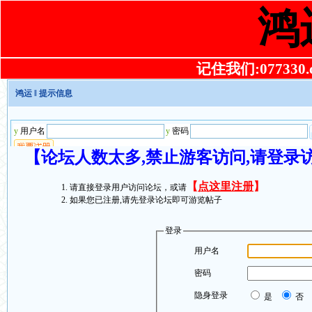
鸿
记住我们:077330.co
鸿运
‖ 提示信息
【论坛人数太多,禁止游客访问,请登录
【
点这里注册
】
请直接登录用户访问论坛，或请
如果您已注册,请先登录论坛即可游览帖子
登录
用户名
密码
隐身登录
是
否