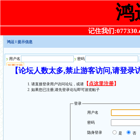
鸿
记住我们:077330.co
鸿运
‖ 提示信息
【论坛人数太多,禁止游客访问,请登录
【
点这里注册
】
请直接登录用户访问论坛，或请
如果您已注册,请先登录论坛即可游览帖子
登录
用户名
密码
隐身登录
是
否