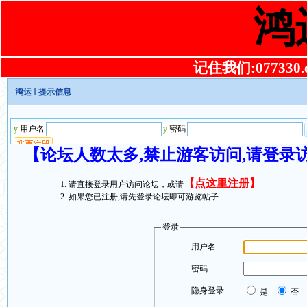
鸿
记住我们:077330.co
鸿运
‖ 提示信息
【论坛人数太多,禁止游客访问,请登录
【
点这里注册
】
请直接登录用户访问论坛，或请
如果您已注册,请先登录论坛即可游览帖子
登录
用户名
密码
隐身登录
是
否