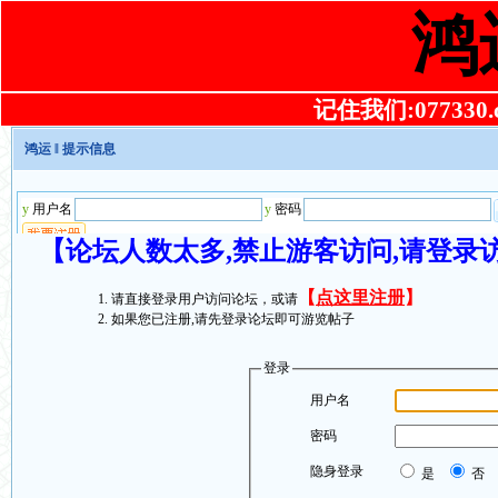
鸿
记住我们:077330.co
鸿运
‖ 提示信息
【论坛人数太多,禁止游客访问,请登录
【
点这里注册
】
请直接登录用户访问论坛，或请
如果您已注册,请先登录论坛即可游览帖子
登录
用户名
密码
隐身登录
是
否