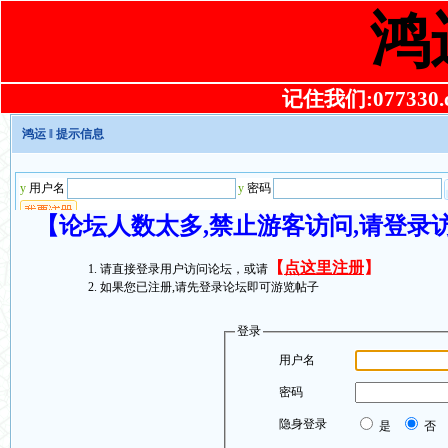
鸿
记住我们:077330.co
鸿运
‖ 提示信息
【论坛人数太多,禁止游客访问,请登录
【
点这里注册
】
请直接登录用户访问论坛，或请
如果您已注册,请先登录论坛即可游览帖子
登录
用户名
密码
隐身登录
是
否