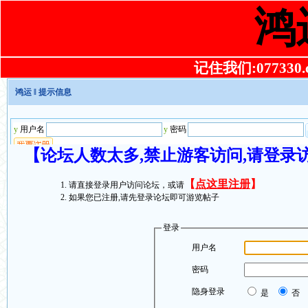
鸿
记住我们:077330.co
鸿运
‖ 提示信息
【论坛人数太多,禁止游客访问,请登录
【
点这里注册
】
请直接登录用户访问论坛，或请
如果您已注册,请先登录论坛即可游览帖子
登录
用户名
密码
隐身登录
是
否