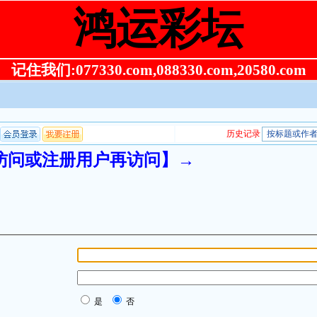
鸿运彩坛
记住我们:077330.com,088330.com,20580.com
录访问或注册用户再访问】→
是
否