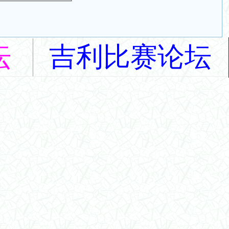
坛
吉利比赛论坛