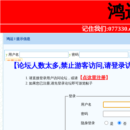
鸿
记住我们:077330.co
鸿运
‖ 提示信息
【论坛人数太多,禁止游客访问,请登录
【
点这里注册
】
请直接登录用户访问论坛，或请
如果您已注册,请先登录论坛即可游览帖子
登录
用户名
密码
隐身登录
是
否