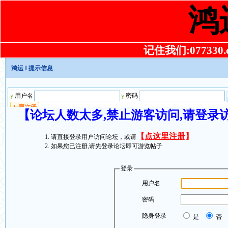
鸿
记住我们:077330.co
鸿运
‖ 提示信息
【论坛人数太多,禁止游客访问,请登录
【
点这里注册
】
请直接登录用户访问论坛，或请
如果您已注册,请先登录论坛即可游览帖子
登录
用户名
密码
隐身登录
是
否