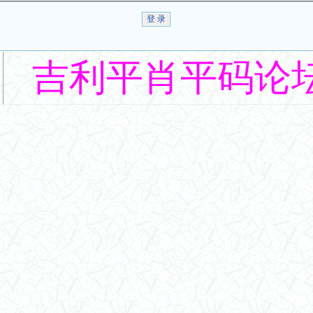
吉利平肖平码论