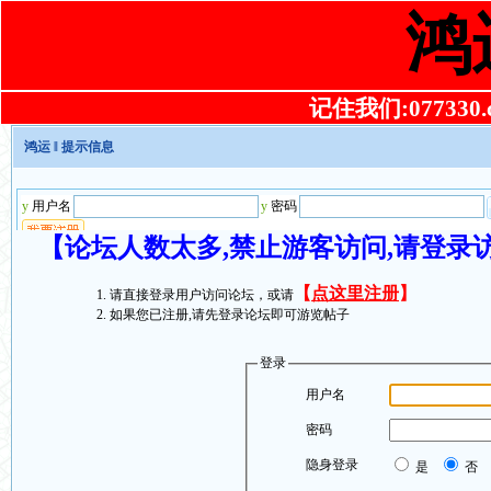
鸿
记住我们:077330.co
鸿运
‖ 提示信息
【论坛人数太多,禁止游客访问,请登录
【
点这里注册
】
请直接登录用户访问论坛，或请
如果您已注册,请先登录论坛即可游览帖子
登录
用户名
密码
隐身登录
是
否