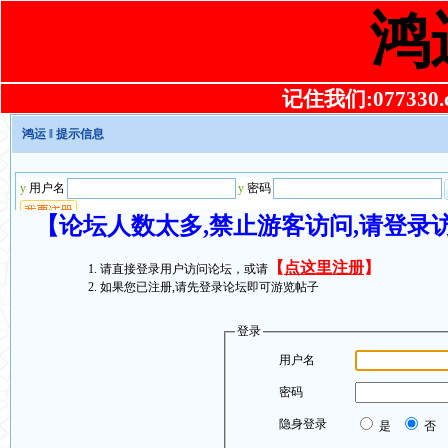
鸿
记住我们:077330.co
鸿运
‖ 提示信息
【论坛人数太多,禁止游客访问,请登录
【
点这里注册
】
请直接登录用户访问论坛，或请
如果您已注册,请先登录论坛即可游览帖子
登录
用户名
密码
隐身登录
是
否