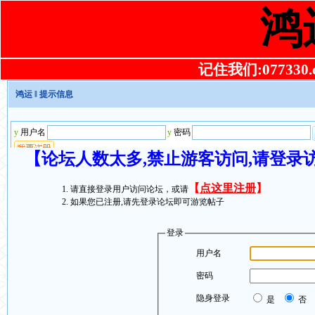
鸿
记住我们:077330.co
鸿运
‖ 提示信息
【论坛人数太多,禁止游客访问,请登录
【
点这里注册
】
请直接登录用户访问论坛，或请
如果您已注册,请先登录论坛即可游览帖子
登录
用户名
密码
隐身登录
是
否